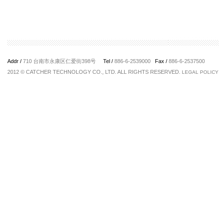
Addr /
710 台南市永康区仁爱街398号
Tel /
886-6-2539000
Fax /
886-6-2537500
2012 © CATCHER TECHNOLOGY CO., LTD. ALL RIGHTS RESERVED.
LEGAL POLICY