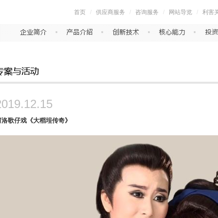
首页
/
供应商服务
/
咨询服务
/
网站导览
/
利害
2019.12.15
河洛歌仔戏《大稻埕传奇》