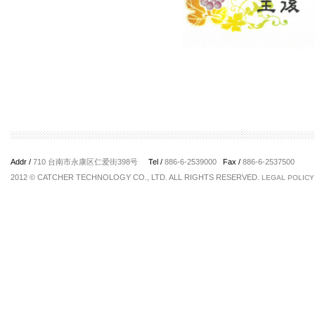
Addr /
710 台南市永康区仁爱街398号
Tel /
886-6-2539000
Fax /
886-6-2537500
2012 © CATCHER TECHNOLOGY CO., LTD. ALL RIGHTS RESERVED.
LEGAL POLICY