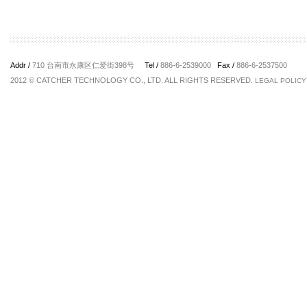
Addr /
710 台南市永康区仁爱街398号
Tel /
886-6-2539000
Fax /
886-6-2537500
2012 © CATCHER TECHNOLOGY CO., LTD. ALL RIGHTS RESERVED.
LEGAL POLICY