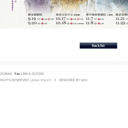
-2539000
Fax /
886-6-2537500
 RIGHTS RESERVED.
/
DESIGNED BY
LEGAL POLICY
WDD