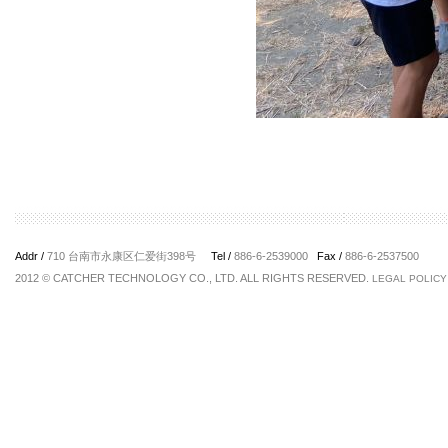
Addr /
710 台南市永康区仁爱街398号
Tel /
886-6-2539000
Fax /
886-6-2537500
2012 © CATCHER TECHNOLOGY CO., LTD. ALL RIGHTS RESERVED.
LEGAL POLICY