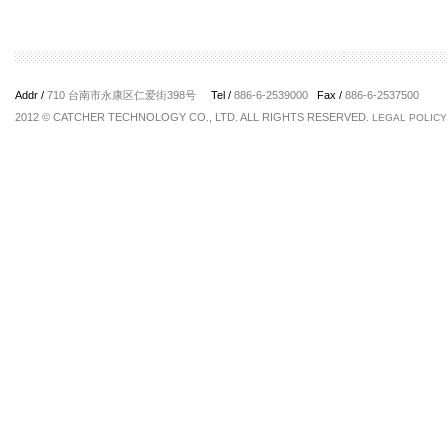
Addr /
710 台南市永康区仁爱街398号
Tel /
886-6-2539000
Fax /
886-6-2537500
2012 © CATCHER TECHNOLOGY CO., LTD. ALL RIGHTS RESERVED.
LEGAL POLICY