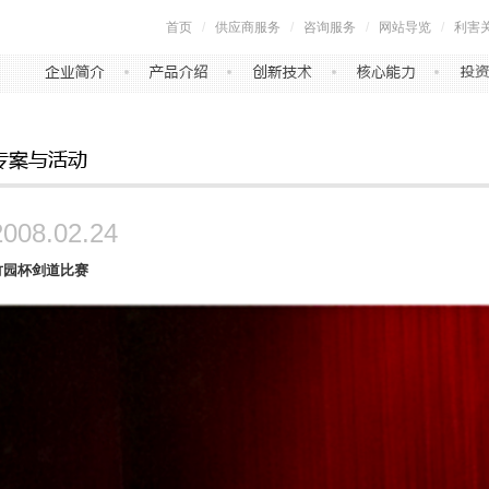
首页
/
供应商服务
/
咨询服务
/
网站导览
/
利害
2008.02.24
竹园杯剑道比赛