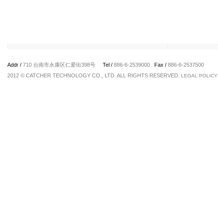
Addr /
710 台南市永康区仁爱街398号
Tel /
886-6-2539000
Fax /
886-6-2537500
2012 © CATCHER TECHNOLOGY CO., LTD. ALL RIGHTS RESERVED.
LEGAL POLICY