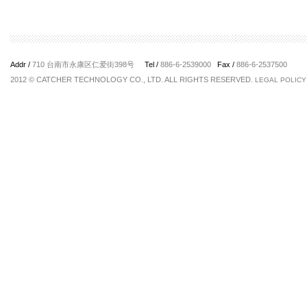
Addr /
710 台南市永康区仁爱街398号
Tel /
886-6-2539000
Fax /
886-6-2537500
2012 © CATCHER TECHNOLOGY CO., LTD. ALL RIGHTS RESERVED.
LEGAL POLICY