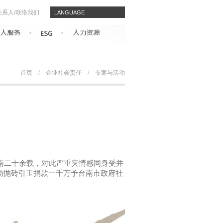
关系人/联络我们
​​LANGUAGE
首页
/
企业社会责任
/
专案与活动
南二十余载，对此严重灾情感同身受并
动抛砖引玉捐款一千万予台南市政府社