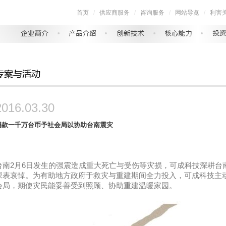
首页
/
供应商服务
/
咨询服务
/
网站导览
/
利害
2016.03.30
捐款一千万台币予社会局以协助台南震灾
台南
2
月
6
日发生的强震造成重大死亡与受伤等灾损，可成科技深耕台
深表哀悼。为有助地方政府于救灾与重建期间全力投入，可成科技主
会局，期使灾民能妥善受到照顾、协助重建温暖家园。