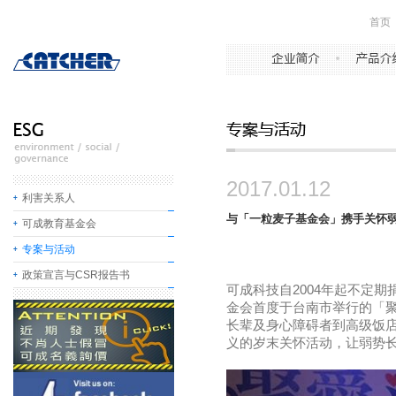
首页
2017.01.12
利害关系人
与「一粒麦子基金会」携手关怀
可成教育基金会
专案与活动
政策宣言与CSR报告书
可成科技自
2004
年起不定期
金会首度于台南市举行的「
长辈及身心障碍者到高级饭
义的岁末关怀活动，让弱势