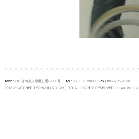
Addr /
710 台南市永康区仁爱街398号
Tel /
886-6-2539000
Fax /
886-6-2537500
2012 © CATCHER TECHNOLOGY CO., LTD. ALL RIGHTS RESERVED.
LEGAL POLICY