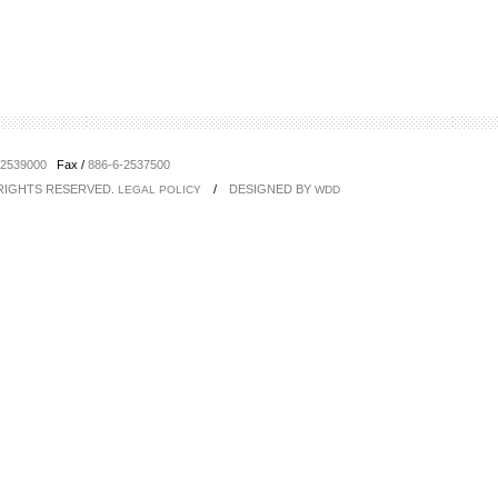
-2539000
Fax /
886-6-2537500
 RIGHTS RESERVED.
/
DESIGNED BY
LEGAL POLICY
WDD