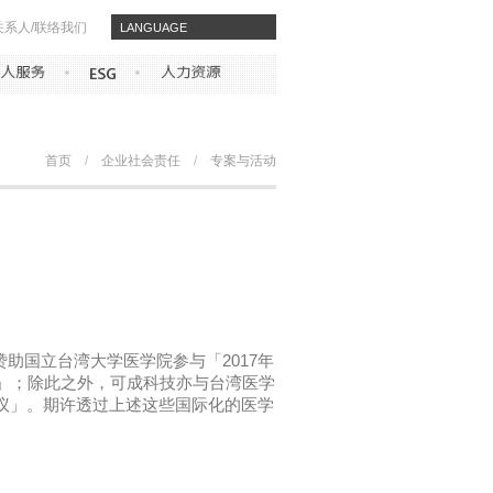
关系人/联络我们
​​LANGUAGE
首页
/
企业社会责任
/
专案与活动
赞助国立台湾大学医学院参与「
2017
年
」；除此之外，可成科技亦与台湾医学
议」。期许透过上述这些国际化的医学