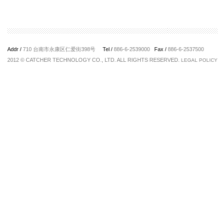
Addr /
710 台南市永康区仁爱街398号
Tel /
886-6-2539000
Fax /
886-6-2537500
2012 © CATCHER TECHNOLOGY CO., LTD. ALL RIGHTS RESERVED.
LEGAL POLICY