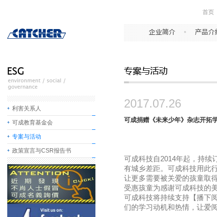
首页
2017.07.26
利害关系人
可成捐赠《未来少年》杂志开拓
可成教育基金会
专案与活动
政策宣言与CSR报告书
可成科技自
2014
年起，持续
有城乡差距。可成科技用此
让更多需要被关爱的孩童取
受惠孩童为感谢可成科技的
可成科技将持续支持【播下
们的学习动机和热情，让爱