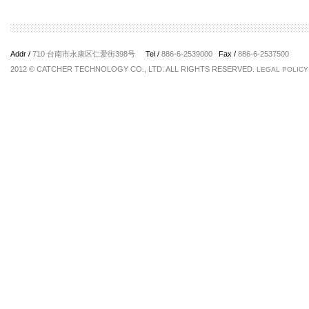
Addr /
710 台南市永康区仁爱街398号
Tel /
886-6-2539000
Fax /
886-6-2537500
2012 © CATCHER TECHNOLOGY CO., LTD. ALL RIGHTS RESERVED.
LEGAL POLICY