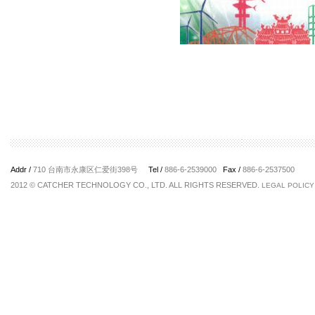
Addr /
710 台南市永康区仁爱街398号
Tel /
886-6-2539000
Fax /
886-6-2537500
2012 © CATCHER TECHNOLOGY CO., LTD. ALL RIGHTS RESERVED.
LEGAL POLICY