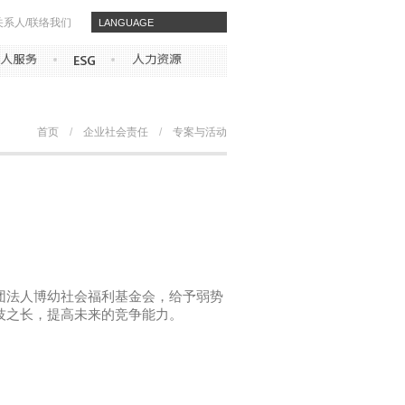
关系人/联络我们
​​LANGUAGE
首页
/
企业社会责任
/
专案与活动
团法人博幼社会福利基金会，给予弱势
技之长，提高未来的竞争能力。