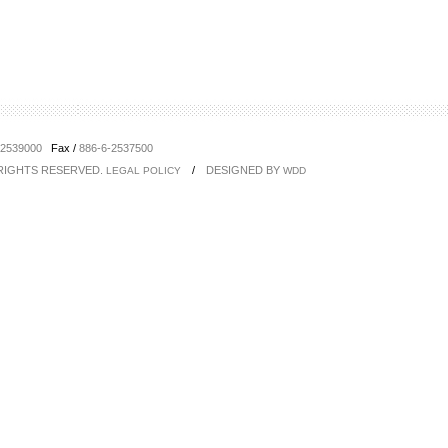
-2539000
Fax /
886-6-2537500
 RIGHTS RESERVED.
/
DESIGNED BY
LEGAL POLICY
WDD