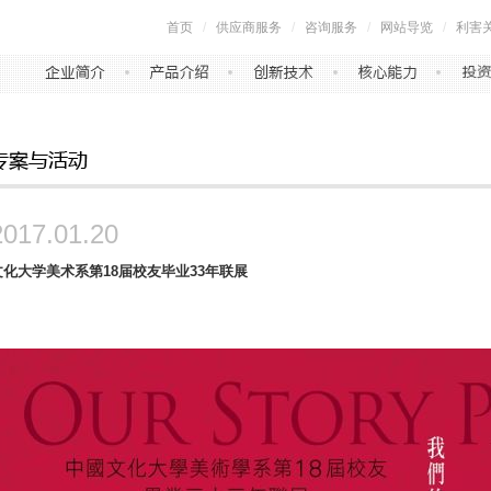
首页
/
供应商服务
/
咨询服务
/
网站导览
/
利害
2017.01.20
文化大学美术系第18届校友毕业33年联展