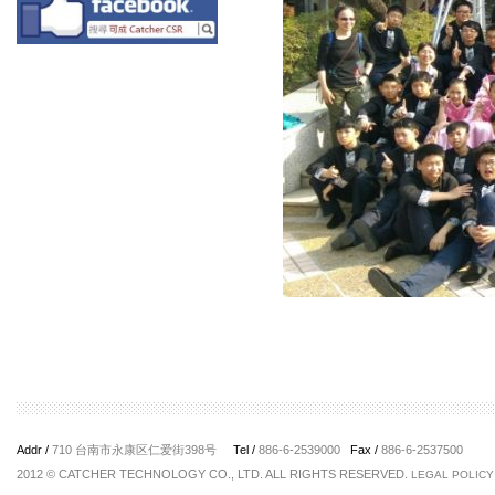
Addr /
710 台南市永康区仁爱街398号
Tel /
886-6-2539000
Fax /
886-6-2537500
2012 © CATCHER TECHNOLOGY CO., LTD. ALL RIGHTS RESERVED.
LEGAL POLICY