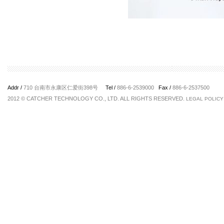
Addr /
710 台南市永康区仁爱街398号
Tel /
886-6-2539000
Fax /
886-6-2537500
2012 © CATCHER TECHNOLOGY CO., LTD. ALL RIGHTS RESERVED.
LEGAL POLICY