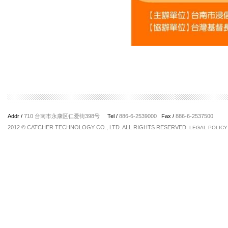
Addr /
710 台南市永康区仁爱街398号
Tel /
886-6-2539000
Fax /
886-6-2537500
2012 © CATCHER TECHNOLOGY CO., LTD. ALL RIGHTS RESERVED.
LEGAL POLICY