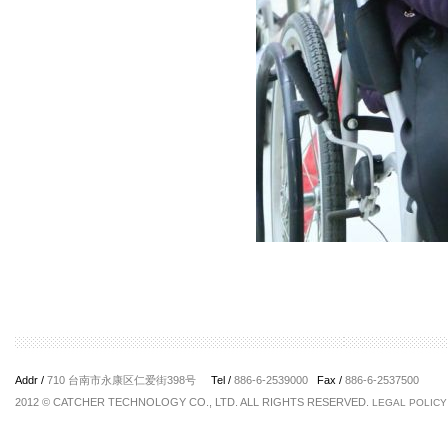
Addr /
710 台南市永康区仁爱街398号
Tel /
886-6-2539000
Fax /
886-6-2537500
2012 © CATCHER TECHNOLOGY CO., LTD. ALL RIGHTS RESERVED.
LEGAL POLICY