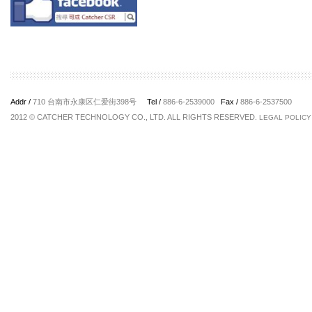
Addr /
710 台南市永康区仁爱街398号
Tel /
886-6-2539000
Fax /
886-6-2537500
2012 © CATCHER TECHNOLOGY CO., LTD. ALL RIGHTS RESERVED.
LEGAL POLICY