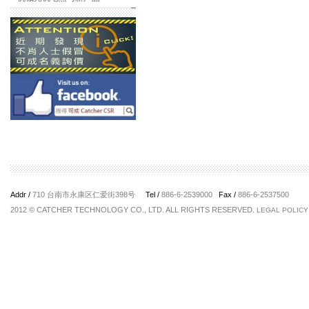
Addr /
710 台南市永康区仁爱街398号
Tel /
886-6-2539000
Fax /
886-6-2537500
2012 © CATCHER TECHNOLOGY CO., LTD. ALL RIGHTS RESERVED.
LEGAL POLICY