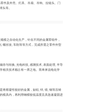
品零件及外壳、灯具、吊扇、吊钩、拉链头、门
球头等。
大规模之自动化生产，针在不同的金属零组件，
, 螺丝攻, 车削等等方式，完成所需之零件外型
与转换, 光电科技, 感测技术, 表面处理, 半导
学相关技术都占有一席之地。简单来说电化学
熔凝性较好的金属，如铝, 锌, 镁, 铜等压铸
的模具内，再利用钢模较低温度且具急速凝固进