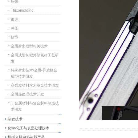
压铸
Thixomolding
锻造
冲压
挤型
金属射出成型相关技术
金属成型制程外部耗材工艺研
发
特殊射出技术/金属-异质接合
成型技术研发
高强度材料粉末冶金技术研发
金属热处理技术开发
非金属材料与复合材料制造技
术研发
制程技术
化学/化工与表面处理技术
机械光机电热与新产品