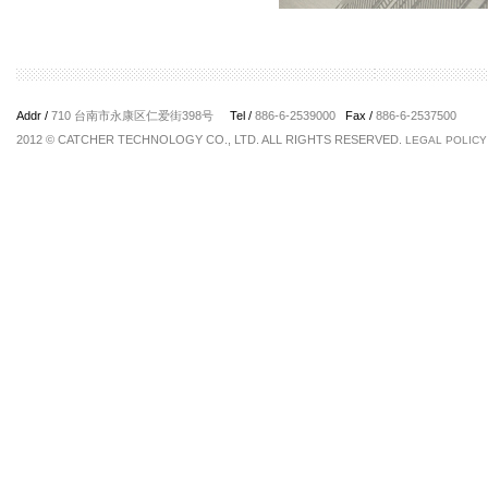
Addr /
710 台南市永康区仁爱街398号
Tel /
886-6-2539000
Fax /
886-6-2537500
2012 © CATCHER TECHNOLOGY CO., LTD. ALL RIGHTS RESERVED.
LEGAL POLICY