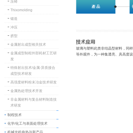
压铸
Thixomolding
锻造
冲压
挤型
金属射出成型相关技术
玻璃与塑料此类非结晶型材料，同样
金属成型制程外部耗材工艺研
等外观件，为一种集透亮、具高度设
发
特殊射出技术/金属-异质接合
成型技术研发
高强度材料粉末冶金技术研发
金属热处理技术开发
非金属材料与复合材料制造技
术研发
制程技术
化学/化工与表面处理技术
机械光机电热与新产品