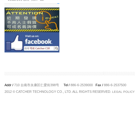
Addr /
710 台南市永康区仁爱街398号
Tel /
886-6-2539000
Fax /
886-6-2537500
2012 © CATCHER TECHNOLOGY CO., LTD. ALL RIGHTS RESERVED.
LEGAL POLICY