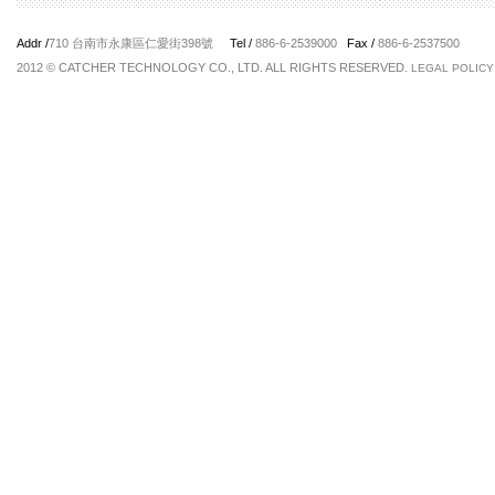
Addr /
710 台南市永康區仁愛街398號
Tel /
886-6-2539000
Fax /
886-6-2537500
2012 © CATCHER TECHNOLOGY CO., LTD. ALL RIGHTS RESERVED.
LEGAL POLICY