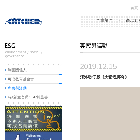
首頁
2019.12.15
利害關係人
河洛歌仔戲《大稻埕傳奇》
可成教育基金會
專案與活動
>政策宣言與CSR報告書