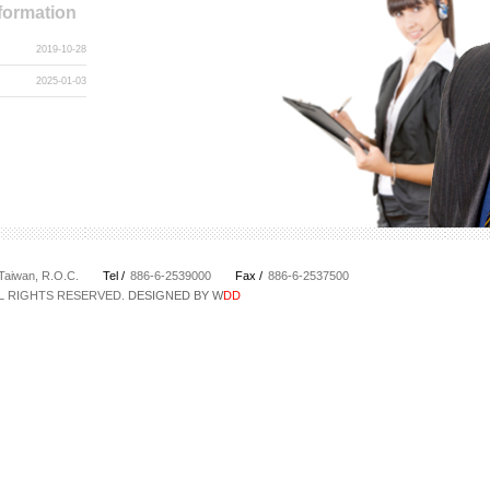
formation
2019-10-28
2025-01-03
an, Taiwan, R.O.C.
Tel /
886-6-2539000
Fax /
886-6-2537500
L RIGHTS RESERVED.
DESIGNED BY W
DD