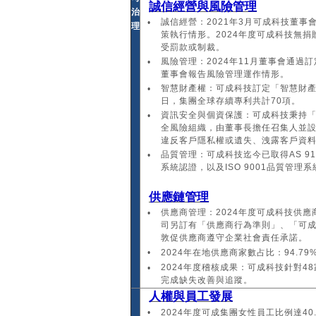
誠信經營與風險管理
治
誠信經營：2021年3月可成科技董
•
理
策執行情形。2024年度可成科技無
受罰款或制裁。
風險管理：2024年11月董事會通
•
董事會報告風險管理運作情形。
智慧財產權：可成科技訂定「智慧財產
•
日，集團全球存續專利共計70項。
資訊安全與個資保護：可成科技秉持
•
全風險組織，由董事長擔任召集人並設置資
違反客戶隱私權或遺失、洩露客戶資
品質管理：可成科技迄今已取得AS 910
•
系統認證，以及ISO 9001品質管理
供應鏈管理
供應商管理：2024年度可成科技供應商全數
•
司另訂有「供應商行為準則」、「可
敦促供應商遵守企業社會責任承諾。
•
2024年在地供應商家數占比：94.79
2024年度稽核成果：可成科技針對4
•
完成缺失改善與追蹤。
人權與員工發展
•
2024年度可成集團女性員工比例達4