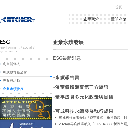
首頁
/
企業永續發展
ESG最新消息
利害關係人
可成教育基金會
永續報告書
•
專案與活動
溫室氣體盤查第三方驗證
•
企業永續發展
董事成員多元化政策與目標
•
可成科技永續發展執行成果
•
• 可成科技向來秉持「遵守規範、重視環境、
• 2024年再度獲選納入「FTSE4Good新