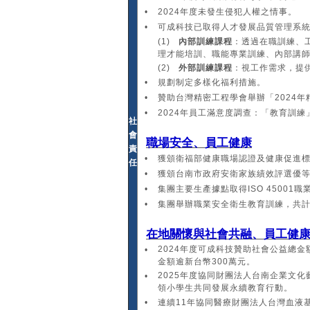
•
2024年度未發生侵犯人權之情事。
•
可成科技已取得人才發展品質管理系統(TT
(1)
內部訓練課程
：透過在職訓練、
理才能培訓、職能專業訓練、內部講師
(2)
外部訓練課程
：視工作需求，提
•
規劃制定多樣化福利措施。
•
贊助台灣精密工程學會舉辦「2024
•
2024年員工滿意度調查：「教育訓練
社
會
職場安全、員工健康
責
•
獲頒衛福部健康職場認證及健康促進
任
•
獲頒台南市政府安衛家族績效評選優
•
集團主要生產據點取得ISO 45001職
•
集團舉辦職業安全衛生教育訓練，共計13
在地關懷與社會共融、員工健
2024年度可成科技贊助社會公益總
•
金額逾新台幣300萬元。
2025年度協同財團法人台南企業文
•
領小學生共同發展永續教育行動。
•
連續11年協同醫療財團法人台灣血液