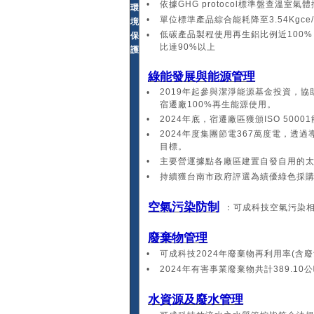
•
依據GHG protocol標準盤查溫室
環
•
單位標準產品綜合能耗降至3.54Kgce
境
低碳產品製程使用再生鋁比例近100
•
保
比達90%以上
護
綠能發展與能源管理
2019年起參與潔淨能源基金投資，協助
•
宿遷廠100%再生能源使用。
•
2024年底，宿遷廠區獲頒ISO 500
2024年度集團節電367萬度電，透
•
目標。
•
主要營運據點各廠區建置自發自用的太
•
持續獲台南市政府評選為績優綠色採
空氣污染防制
：可成科技空氣污染
廢棄物管理
•
可成科技2024年廢棄物再利用率(含廢餘
•
2024年有害事業廢棄物共計389.1
水資源及廢水管理