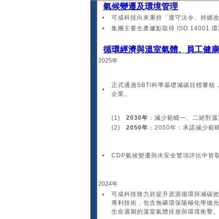
氣候變遷及環境管理
•
可成科技向來秉持「遵守法令、持續
•
集團主要生產據點取得 ISO 14001
循環經濟與溫室氣體、員工健
2025年
正式通過SBTi科學基礎減碳目標審
•
企業。
(1)
2030年
：減少範疇一、二絕對溫室
(2)
2050年
：2050年：承諾減少範
•
CDP氣候變遷與水安全雙項評比中皆取
2024年
可成科技致力於提升資源循環與減碳
•
專利技術，包含無磷環保陽極化學拋
生命週期的溫室氣體排放與環境衝擊