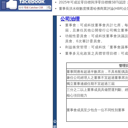
• 2025年可成近零目標與淨零目標獲SBTi
• 董事長洪水樹數度獲選哈佛商業評論(HBR)企
公司治理
董事會：可成科技董事會共計七席，每
•
屆，且兼任其他公開發行公司獨立董
功能性委員會：可成科技董事會決議設
•
員會、6次審計委員會。
•
利益衝突管理：可成科技「董事會議事
•
董事多元化政策之具體管理目標：可
管理
董事間應有超過半數席次，不具有配偶
兼任公司經理人之董事不宜超過董事席
獨立董事連續任期不宜超過三屆
三分之二以上董事成員具備營運判斷、經
核心項目能力
董事會成員至少包含一位不同性別董事
公
司