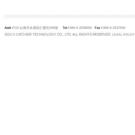
Addr /
710 台南市永康區仁愛街398號
Tel /
886-6-2539000
Fax /
886-6-2537500
2012 © CATCHER TECHNOLOGY CO., LTD. ALL RIGHTS RESERVED.
LEGAL POLICY