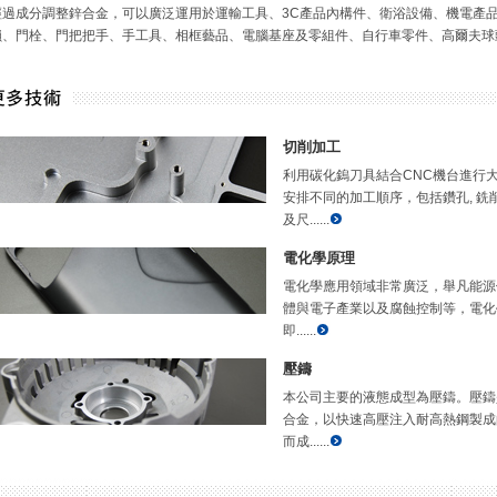
經過成分調整鋅合金，可以廣泛運用於運輸工具、3C產品內構件、衛浴設備、機電產
鎖、門栓、門把把手、手工具、相框藝品、電腦基座及零組件、自行車零件、高爾夫球
切削加工
利用碳化鎢刀具結合CNC機台進行
安排不同的加工順序，包括鑽孔, 銑削
及尺......
電化學原理
電化學應用領域非常廣泛，舉凡能源儲存
體與電子產業以及腐蝕控制等，電化
即......
壓鑄
本公司主要的液態成型為壓鑄。壓鑄是將
合金，以快速高壓注入耐高熱鋼製成
而成......