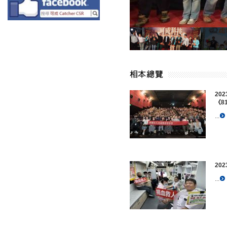
20
《8
...
20
...