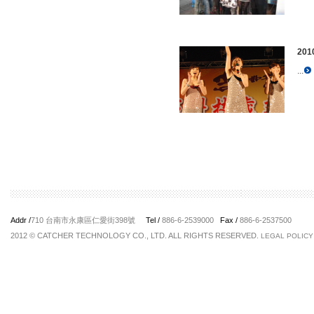
20
...
Addr /
710 台南市永康區仁愛街398號
Tel /
886-6-2539000
Fax /
886-6-2537500
2012 © CATCHER TECHNOLOGY CO., LTD. ALL RIGHTS RESERVED.
LEGAL POLICY