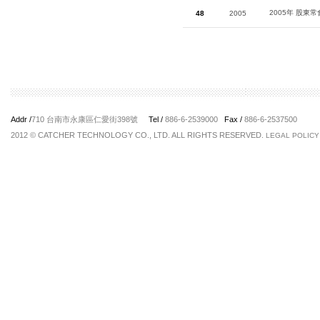
2005年 股東
48
2005
Addr /
710 台南市永康區仁愛街398號
Tel /
886-6-2539000
Fax /
886-6-2537500
2012 © CATCHER TECHNOLOGY CO., LTD. ALL RIGHTS RESERVED.
LEGAL POLICY