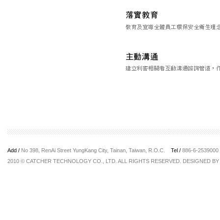
Add /
No 398, RenAi Street YungKang City, Tainan, Taiwan, R.O.C.
Tel /
886-6-253900
2010 © CATCHER TECHNOLOGY CO., LTD. ALL RIGHTS RESERVED. DESIGNED B