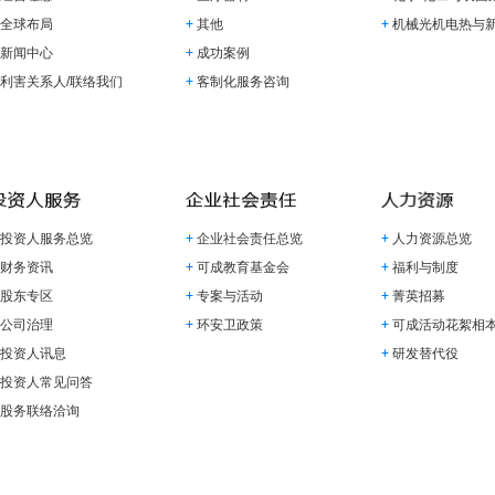
全球布局
其他
机械光机电热与
新闻中心
成功案例
利害关系人/联络我们
客制化服务咨询
投资人服务总览
企业社会责任总览
人力资源总览
财务资讯
可成教育基金会
福利与制度
股东专区
专案与活动
菁英招募
公司治理
环安卫政策
可成活动花絮相
投资人讯息
研发替代役
投资人常见问答
股务联络洽询