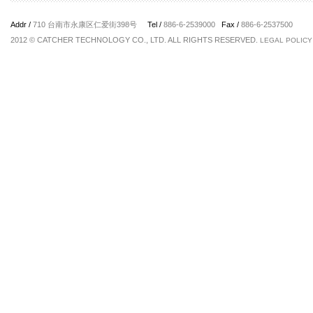
Addr /
710 台南市永康区仁爱街398号
Tel /
886-6-2539000
Fax /
886-6-2537500
2012 © CATCHER TECHNOLOGY CO., LTD. ALL RIGHTS RESERVED.
LEGAL POLICY