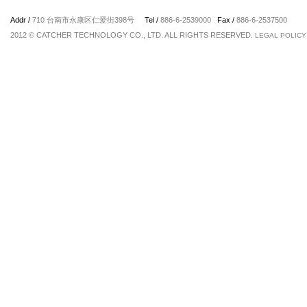
Addr /
710 台南市永康区仁爱街398号
Tel /
886-6-2539000
Fax /
886-6-2537500
2012 © CATCHER TECHNOLOGY CO., LTD. ALL RIGHTS RESERVED.
LEGAL POLICY