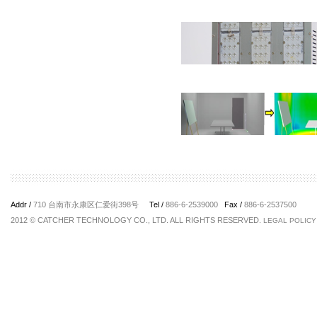
Addr /
710 台南市永康区仁爱街398号
Tel /
886-6-2539000
Fax /
886-6-2537500
2012 © CATCHER TECHNOLOGY CO., LTD. ALL RIGHTS RESERVED.
LEGAL POLICY