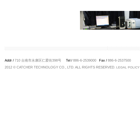
Addr /
710 台南市永康区仁爱街398号
Tel /
886-6-2539000
Fax /
886-6-2537500
2012 © CATCHER TECHNOLOGY CO., LTD. ALL RIGHTS RESERVED.
LEGAL POLICY