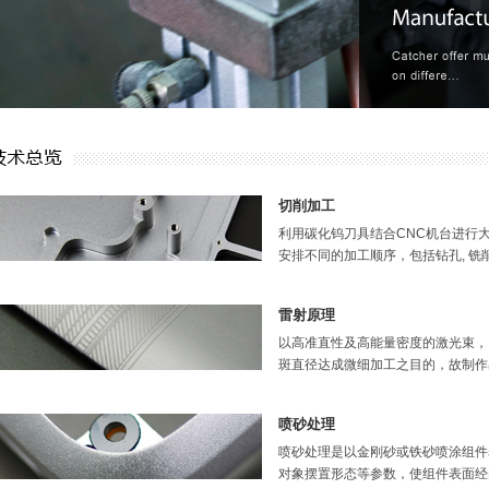
切削加工
利用碳化钨刀具结合CNC机台进行
安排不同的加工顺序，包括钻孔, 铣削,
雷射原理
以高准直性及高能量密度的激光束，
斑直径达成微细加工之目的，故制作出精
喷砂处理
喷砂处理是以金刚砂或铁砂喷涂组件表
对象摆置形态等参数，使组件表面经由