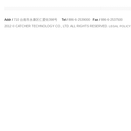
Addr /
710 台南市永康区仁爱街398号
Tel /
886-6-2539000
Fax /
886-6-2537500
2012 © CATCHER TECHNOLOGY CO., LTD. ALL RIGHTS RESERVED.
LEGAL POLICY