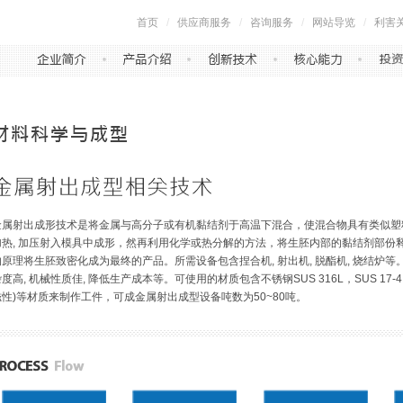
首页
/
供应商服务
/
咨询服务
/
网站导览
/
利害
金属射出成形技术是将金属与高分子或有机黏结剂于高温下混合，使混合物具有类似塑
加热, 加压射入模具中成形，然再利用化学或热分解的方法，将生胚内部的黏结剂部份
的原理将生胚致密化成为最终的产品。所需设备包含捏合机, 射出机, 脱酯机, 烧结炉等
度高, 机械性质佳, 降低生产成本等。可使用的材质包含不锈钢SUS 316L，SUS 17-4 PH，S
磁性)等材质来制作工件，可成金属射出成型设备吨数为50~80吨。