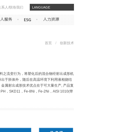
关系人/联络我们
​​LANGUAGE
首页
/
创新技术
料之流变行为，将塑化后的混合物经射出成形机
释出于胚体外，随后在高温环境下利用液相烧结
。金属射出成形技术优点在于可大量生产, 产品复
KD11，Fe-8Ni，Fe-2Ni，AISI 1010(带