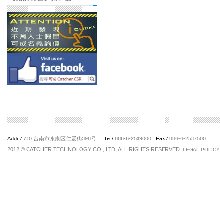
Addr /
710 台南市永康区仁爱街398号
Tel /
886-6-2539000
Fax /
886-6-2537500
2012 © CATCHER TECHNOLOGY CO., LTD. ALL RIGHTS RESERVED.
LEGAL POLICY