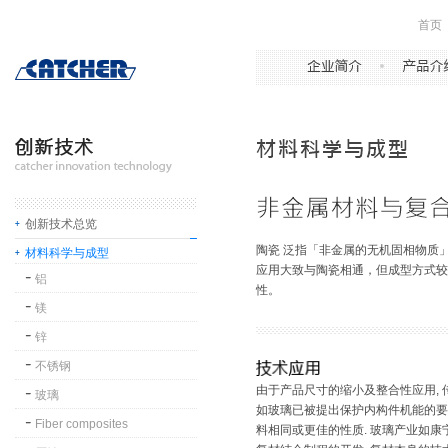
首页
创新技术总览
陶瓷 泛指「非金属的无机固相物质」
材料科学与成型
应用大致与陶瓷相通，但成型方式较
铝
性。
镁
锌
不锈钢
由于产品尺寸的缩小及整合性应用, 
玻璃
如玻璃已被提出保护内构件机能的要
Fiber composites
料相同或更佳的性质. 玻璃产业如康宁,